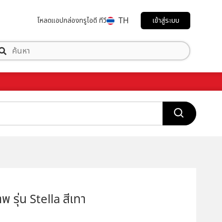
TH
เข้าสู่ระบบ
โหลดแอป
กล่องทรูไอดี ทีวี
าพ รุ่น Stella สีเทา