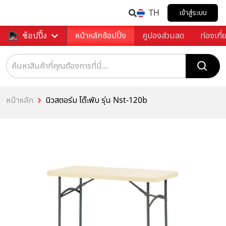
TH
เข้าสู่ระบบ
หน้าหลักช้อปปิ้ง
คูปองส่วนลด
ท่องเที่
ช้อปปิ้ง
หน้าหลัก
นิวสตอร์ม โต๊ะพับ รุ่น Nst-120b