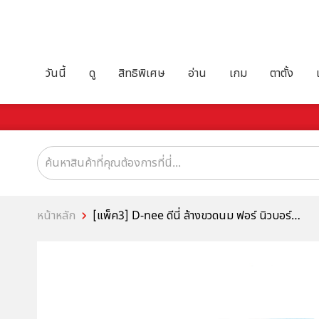
วันนี้
ดู
สิทธิพิเศษ
อ่าน
เกม
ตาตั้ง
หน้าหลัก
[แพ็ค3] D-nee ดีนี่ ล้างขวดนม ฟอร์ นิวบอร์น
500มล. x3 ,สีฟ้า ,กลิ่นหอมฟรุ๊ตตี้ อ่อนโยน
ปลอดภัย ช่วยขจัดคราบ และกลิ่นคาวนมดีขึ้น