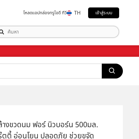
TH
เข้าสู่ระบบ
โหลดแอป
กล่องทรูไอดี ทีวี
 ล้างขวดนม ฟอร์ นิวบอร์น 500มล.
รุ๊ตตี้ อ่อนโยน ปลอดภัย ช่วยขจัด