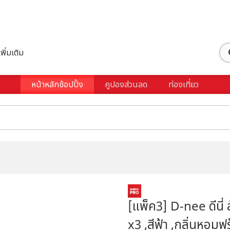
เพิ่มเติม
หน้าหลักช้อปปิ้ง
คูปองส่วนลด
ท่องเที่ยว
[แพ็ค3] D-nee ดีนี่
x3 ,สีฟ้า ,กลิ่นหอมฟ