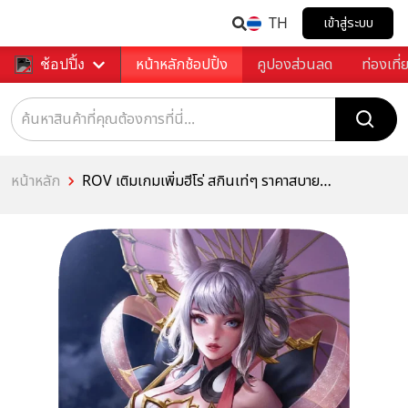
TH
เข้าสู่ระบบ
หน้าหลักช้อปปิ้ง
คูปองส่วนลด
ท่องเที่
ช้อปปิ้ง
หน้าหลัก
ROV เติมเกมเพิ่มฮีโร่ สกินเท่ๆ ราคาสบาย
กระเป๋า!!