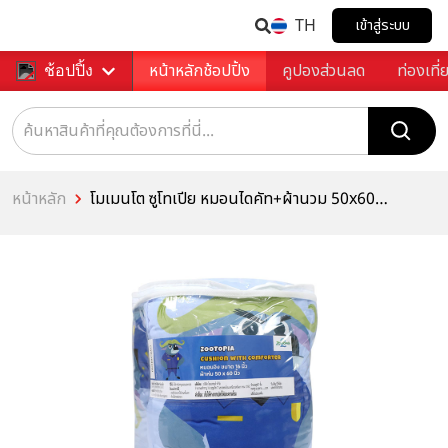
TH
เข้าสู่ระบบ
หน้าหลักช้อปปิ้ง
คูปองส่วนลด
ท่องเที่
ช้อปปิ้ง
หน้าหลัก
โมเมนโต ซูโทเปีย หมอนไดคัท+ผ้านวม 50x60
นิ้ว คละลาย