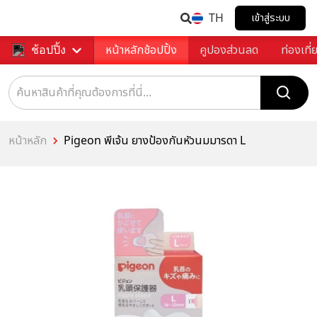
TH
เข้าสู่ระบบ
หน้าหลักช้อปปิ้ง
คูปองส่วนลด
ท่องเที่
ช้อปปิ้ง
หน้าหลัก
Pigeon พีเจ้น ยางป้องกันหัวนมมารดา L