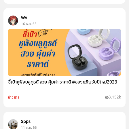
WV
16 ธ.ค. 65
ชี้เป้าหูฟังบลูทูธดี สวย คุ้มค่า ราคาดี #ของขวัญรับปีใหม่2023
3.152k
ข่าวสาร
Spps
11 ต.ค. 65