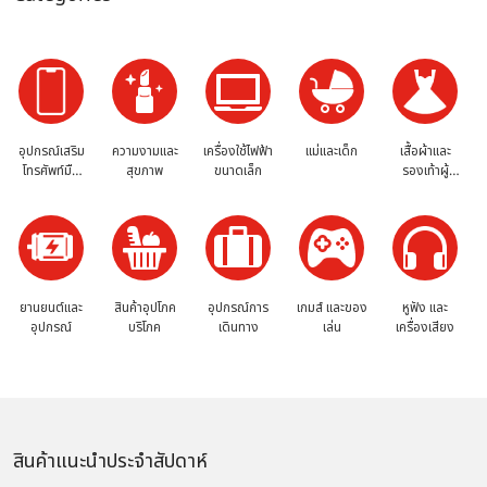
อุปกรณ์เสริม
ความงามและ
เครื่องใช้ไฟฟ้า
แม่และเด็ก
เสื้อผ้าและ
โทรศัพท์มือ
สุขภาพ
ขนาดเล็ก
รองเท้าผู้
ถือ
หญิง
ยานยนต์และ
สินค้าอุปโภค
อุปกรณ์การ
เกมส์ และของ
หูฟัง และ
อุปกรณ์
บริโภค
เดินทาง
เล่น
เครื่องเสียง
สินค้าแนะนำประจำสัปดาห์