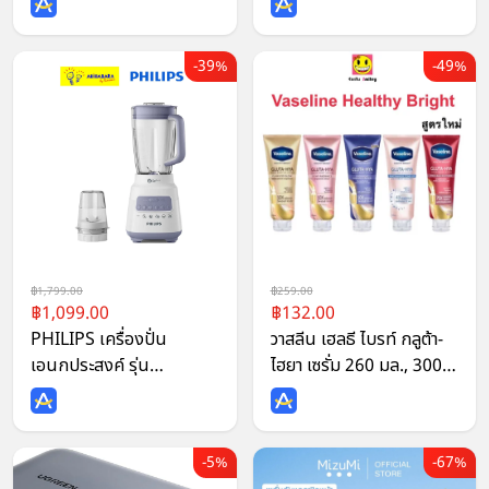
39%
49%
1,799.00
259.00
1,099.00
132.00
PHILIPS เครื่องปั่น
วาสลีน เฮลธี ไบรท์ กลูต้า-
เอนกประสงค์ รุ่น
ไฮยา เซรั่ม 260 มล., 300
HR2221/00
มล.
มอเตอร์700วัตต์
5%
67%