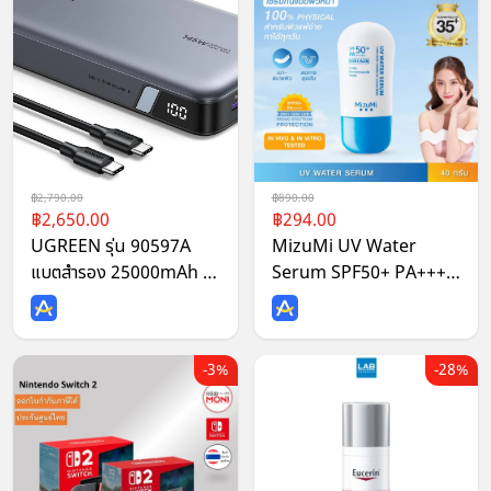
2,790.00
890.00
2,650.00
294.00
UGREEN รุ่น 90597A
MizuMi UV Water
แบตสำรอง 25000mAh /
Serum SPF50+ PA++++
PD 145W
40g No.1 Best Selling
Sunscreen ครีมกันแดด
ยอดขายอันดับ 1 สำหรับใช้
3%
28%
ทุกวัน