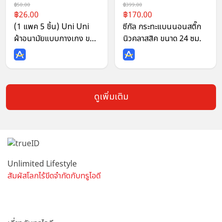
50.00
399.00
26.00
170.00
(1 แพค 5 ชิ้น) Uni Uni
ซีกัล กระทะแบนนอนสติ๊ก
ผ้าอนามัยแบบกางเกง ขอบ
นิวคลาสสิค ขนาด 24 ซม.
เอวนุ่ม แห้งสบาย เรียบ
เนียน ซึมซับดีเยี่ยม ไซส์ M
L XL
ดูเพิ่มเติม
Unlimited Lifestyle
สัมผัสโลกไร้ขีดจำกัดกับทรูไอดี