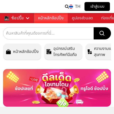
TH
เข้าสู่ระบบ
หน้าหลักช้อปปิ้ง
คูปองส่วนลด
ท่องเที่
ช้อปปิ้ง
อุปกรณ์เสริม
ความงามแล
หน้าหลักช้อปปิ้ง
โทรศัพท์มือถือ
สุขภาพ