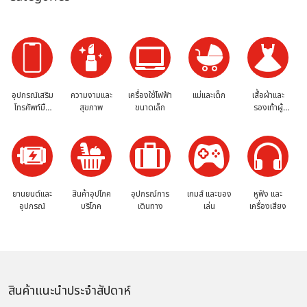
อุปกรณ์เสริม
ความงามและ
เครื่องใช้ไฟฟ้า
แม่และเด็ก
เสื้อผ้าและ
โทรศัพท์มือ
สุขภาพ
ขนาดเล็ก
รองเท้าผู้
ถือ
หญิง
ยานยนต์และ
สินค้าอุปโภค
อุปกรณ์การ
เกมส์ และของ
หูฟัง และ
อุปกรณ์
บริโภค
เดินทาง
เล่น
เครื่องเสียง
สินค้าแนะนำประจำสัปดาห์