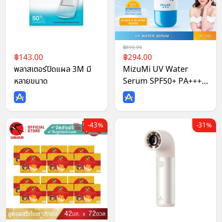
890.00
143.00
294.00
พลาสเตอร์ปิดแผล 3M มี
MizuMi UV Water
หลายขนาด
Serum SPF50+ PA++++
40g No.1 Best Selling
Sunscreen ครีมกันแดด
ยอดขายอันดับ 1 สำหรับใช้
43%
31%
ทุกวัน