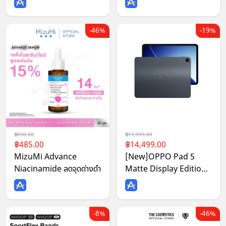
46%
19%
890.00
17,999.00
485.00
14,499.00
MizuMi Advance
[New]OPPO Pad 5
Niacinamide ลดจุดด่างดำ
Matte Display Edition
5G แท็บเลต หน้าจอ 12.1"
LCD 2.8K ลำโพง 4 ตัว
รองรับ Dolby Vision
8%
46%
แบตใหญ่ 10050mAh