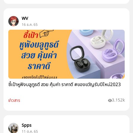
WV
16 ธ.ค. 65
ชี้เป้าหูฟังบลูทูธดี สวย คุ้มค่า ราคาดี #ของขวัญรับปีใหม่2023
3.152k
ข่าวสาร
Spps
11 ต.ค. 65