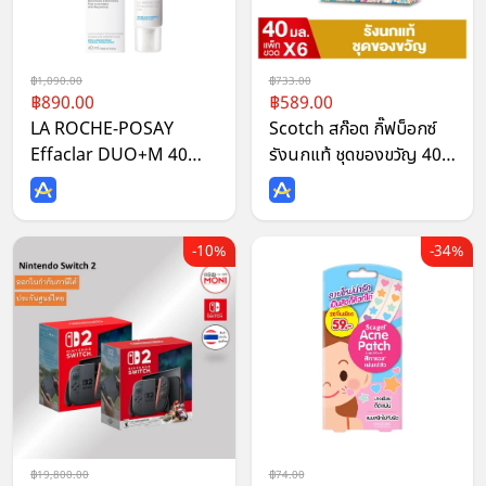
1,090.00
733.00
890.00
589.00
LA ROCHE-POSAY
Scotch สก๊อต กิ๊ฟบ็อกซ์
Effaclar DUO+M 40
รังนกแท้ ชุดของขวัญ 40
ml.- ลา โรช-โพเซย์ เอฟฟา
มล 6 ขวด (1 กล่อง) ชุด
คลาร์ ดูโอ+เอ็ม 40 มล.
ของขวัญวันแม่ (แถมแก้ว
น้ำ)
10%
34%
19,800.00
74.00