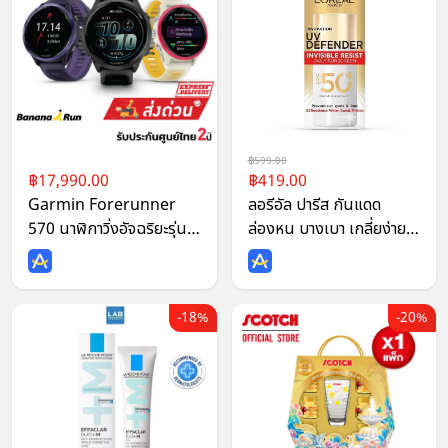
599.00
17,990.00
419.00
Garmin Forerunner
ลอรีอัล ปารีส กันแดด
570 นาฬิกาวิ่งอัจฉริยะรุ่น
ล่องหน บางเบา เกลี่ยง่าย
ใหม่ รับประกันศูนย์ไทย 2
ไม่เหนอะหนะ L'Oréal
ปี
Paris UV Defender
Invisible Resist SPF50+
18%
20%
PA++++ 50ml