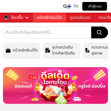
TH
เข้าสู่ระบบ
หน้าหลักช้อปปิ้ง
คูปองส่วนลด
ท่องเที่
ช้อปปิ้ง
อุปกรณ์เสริม
ความงามแล
หน้าหลักช้อปปิ้ง
โทรศัพท์มือถือ
สุขภาพ