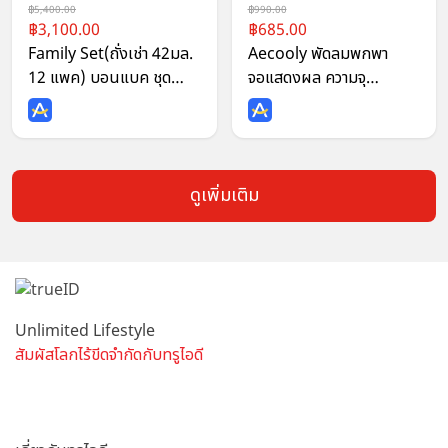
5,400.00
990.00
3,100.00
685.00
Family Set(ถั่งเช่า 42มล.
Aecooly พัดลมพกพา
12 แพค) บอนแบค ชุด
จอแสดงผล ความจุ
เครื่องดื่มรังนกสำเร็จรูป
3500mAh รุ่น PH01
(สูตรผสมถั่งเช่าสีทอง)
Bonback รังนกบอนแบค
รังนก ของขวัญ ปีใหม่
ดูเพิ่มเติม
Unlimited Lifestyle
สัมผัสโลกไร้ขีดจำกัดกับทรูไอดี