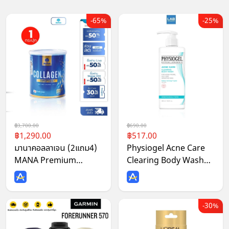
65%
25%
3,700.00
690.00
1,290.00
517.00
มานาคอลลาเจน (2แถม4)
Physiogel Acne Care
MANA Premium
Clearing Body Wash
Collagen คอลลาเจนแบบ
320 ml. ฟิสิโอเจล แอคเน่
ชง พรีเมี่ยมคอลลาเจน ผิว
แคร์ เครียร์ริ่ง บอดี้ วอช
ดูใส ผิวขาว (110g/กระปุก)
ทำความสะอาดผิวกายสำหรับ
30%
ผิวเป็นสิว 320 มล.